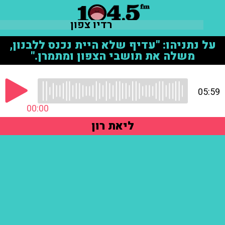
רדיו צפון
על נתניהו: "עדיף שלא היית נכנס ללבנון,
משלה את תושבי הצפון ומתמרן."
05:59
00:00
ליאת רון