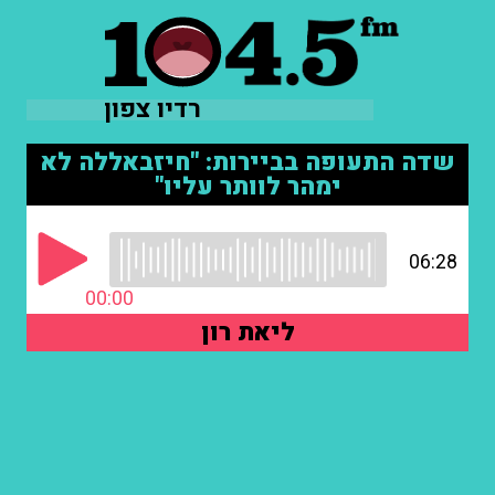
רדיו צפון
שדה התעופה בביירות: "חיזבאללה לא
ימהר לוותר עליו"
06:28
00:00
ליאת רון